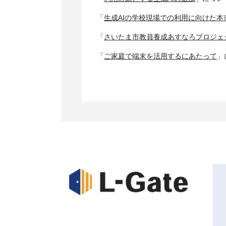
「
生成AIの学校現場での利用に向けた本
「
さいたま市教員養成あすなろプロジェ
「
ご家庭で端末を活用するにあたって
」