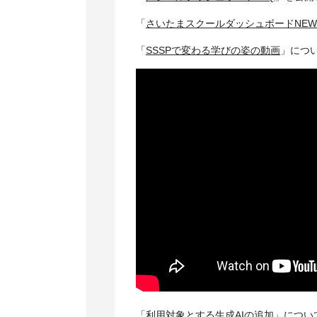
「
さいたまスクールダッシュボードNEWS 
「
SSSPで変わる学びの姿の動画
」につ
「
利用対象とする生成AIの追加
」につい